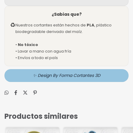
¿Sabías que?
♻
Nuestros cortantes están hechos de
PLA
, plástico
biodegradable derivado del maíz.
•
No tóxico
• Lavar a mano con agua fría
• Envíos a todo el país
✨ Design By Forma Cortantes 3D
Productos similares