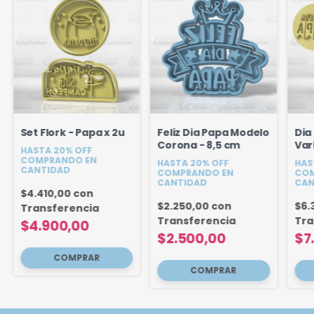
Set Flork - Papa x 2u
Feliz Dia Papa Modelo
Dia
Corona - 8,5 cm
Var
HASTA 20% OFF
COMPRANDO EN
HASTA 20% OFF
HAS
CANTIDAD
COMPRANDO EN
COM
CANTIDAD
CAN
$4.410,00
con
$2.250,00
con
$6.
Transferencia
Transferencia
Tra
$4.900,00
$2.500,00
$7