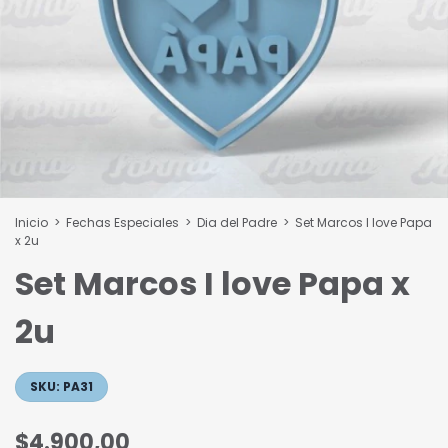
Inicio
>
Fechas Especiales
>
Dia del Padre
>
Set Marcos I love Papa
x 2u
Set Marcos I love Papa x
2u
SKU:
PA31
$4.900,00