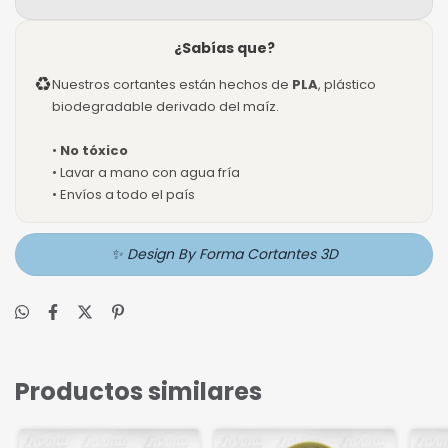
¿Sabías que?
♻
Nuestros cortantes están hechos de
PLA
, plástico
biodegradable derivado del maíz.
•
No tóxico
• Lavar a mano con agua fría
• Envíos a todo el país
✨ Design By Forma Cortantes 3D
Productos similares