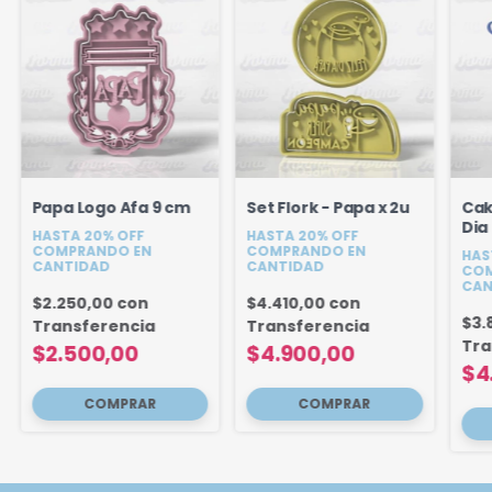
Papa Logo Afa 9 cm
Set Flork - Papa x 2u
Cak
Dia
HASTA 20% OFF
HASTA 20% OFF
cm
COMPRANDO EN
COMPRANDO EN
HAS
CANTIDAD
CANTIDAD
COM
CAN
$2.250,00
con
$4.410,00
con
$3.
Transferencia
Transferencia
Tra
$2.500,00
$4.900,00
$4