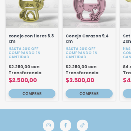
conejo con flores 8.8
Conejo Corazon 9,4
Set
cm
cm
Zan
Per
HASTA 20% OFF
HASTA 20% OFF
HAS
COMPRANDO EN
COMPRANDO EN
COM
CANTIDAD
CANTIDAD
CAN
$2.250,00
con
$2.250,00
con
$4.
Transferencia
Transferencia
Tra
$2.500,00
$2.500,00
$4