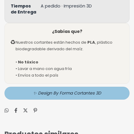
Tiempos
A pedido · Impresión 3D
de Entrega
¿Sabías que?
♻
Nuestros cortantes están hechos de
PLA
, plástico
biodegradable derivado del maíz.
•
No tóxico
• Lavar a mano con agua fría
• Envíos a todo el país
✨ Design By Forma Cortantes 3D