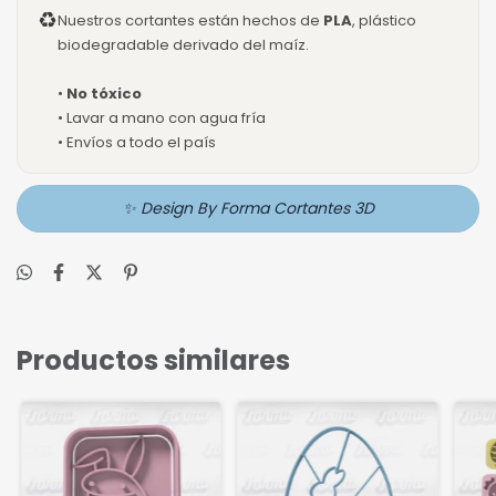
♻
Nuestros cortantes están hechos de
PLA
, plástico
biodegradable derivado del maíz.
•
No tóxico
• Lavar a mano con agua fría
• Envíos a todo el país
✨ Design By Forma Cortantes 3D
Productos similares