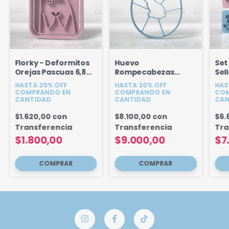
Florky - Deformitos
Huevo
Set
Orejas Pascuas 6,8
Rompecabezas
Sell
cm
Pascuas 17 cm
HASTA 20% OFF
HASTA 20% OFF
HAS
COMPRANDO EN
COMPRANDO EN
COM
CANTIDAD
CANTIDAD
CAN
$1.620,00
con
$8.100,00
con
$6.
Transferencia
Transferencia
Tra
$1.800,00
$9.000,00
$7