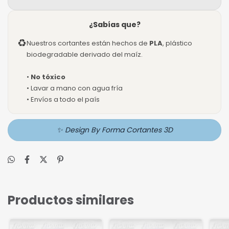
¿Sabías que?
♻
Nuestros cortantes están hechos de
PLA
, plástico
biodegradable derivado del maíz.
•
No tóxico
• Lavar a mano con agua fría
• Envíos a todo el país
✨ Design By Forma Cortantes 3D
Productos similares