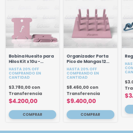
Bobina Huesito para
Organizador Porta
Reg
Hilos Kit x 10u -
Pico de Mangas 12
HAS
Organizadores
picos
COM
HASTA 20% OFF
HASTA 20% OFF
CAN
COMPRANDO EN
COMPRANDO EN
CANTIDAD
CANTIDAD
$3.
$3.780,00
con
$8.460,00
con
Tra
Transferencia
Transferencia
$3
$4.200,00
$9.400,00