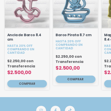
Ancla de Barco 8.4
Barco Pirata 8.7 cm
Map
cm
8.4
HASTA 20% OFF
COMPRANDO EN
HASTA 20% OFF
HAS
CANTIDAD
COMPRANDO EN
COM
CANTIDAD
CAN
$2.250,00
con
$2.250,00
con
$2.
Transferencia
Transferencia
Tra
$2.500,00
$2.500,00
$2