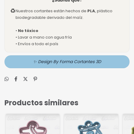
¿Sabías que?
♻
Nuestros cortantes están hechos de
PLA
, plástico
biodegradable derivado del maíz.
•
No tóxico
• Lavar a mano con agua fría
• Envíos a todo el país
✨ Design By Forma Cortantes 3D
Productos similares