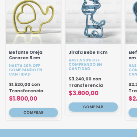
Elefante Oreja
Jirafa Bebe 11 cm
Ele
Corazon 5 cm
cm 
HASTA 20% OFF
COMPRANDO EN
HASTA 20% OFF
HAS
CANTIDAD
COMPRANDO EN
COM
CANTIDAD
CAN
$3.240,00
con
$1.620,00
con
$2.
Transferencia
Transferencia
Tra
$3.600,00
$1.800,00
$2