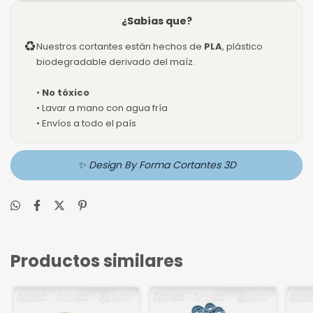
¿Sabías que?
♻
Nuestros cortantes están hechos de
PLA
, plástico
biodegradable derivado del maíz.
•
No tóxico
• Lavar a mano con agua fría
• Envíos a todo el país
✨ Design By Forma Cortantes 3D
Productos similares