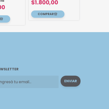
ia
$1.800,00
Transferenc
00
$2.500,
WSLETTER