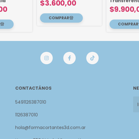
cia
Transferenc
$3.600,00
00
$9.900,
CONTACTÁNOS
NE
5491126387010
1126387010
hola@formacortantes3d.com.ar