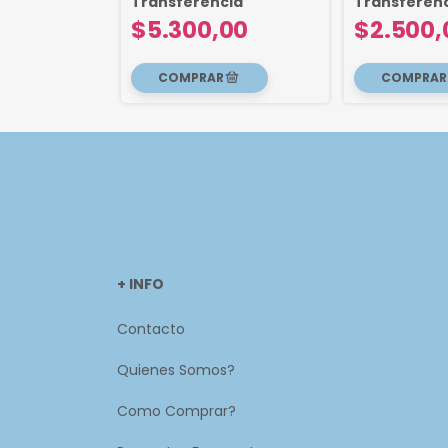
Transferencia
Transferen
00
$5.300,00
$2.500,
+ INFO
Contacto
Quienes Somos?
Como Comprar?