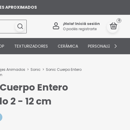
ILES APROXIMADOS
0
¡Hola!
Iniciá sesión
O podés registrarte
OP
TEXTURIZADORES
CERÁMICA
PERSONALIZADOS
ajes Animados
>
Sonic
>
Sonic Cuerpo Entero
cm
 Cuerpo Entero
o 2 - 12 cm