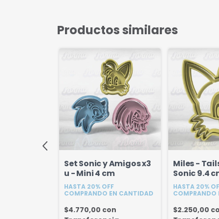
Productos similares
 x 6 cm
Set Sonic y Amigos x3
Miles - Tail
u - Mini 4 cm
Sonic 9.4 
FF
EN CANTIDAD
HASTA 20% OFF
HASTA 20% O
COMPRANDO EN CANTIDAD
COMPRANDO 
on
$4.770,00
con
$2.250,00
c
cia