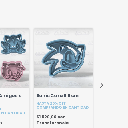
 Amigos x
Sonic Cara 5.5 cm
Sonic Cuerp
HASTA 20% OFF
cm
COMPRANDO EN CANTIDAD
F
HASTA 20% OF
EN CANTIDAD
COMPRANDO E
$1.620,00
con
n
Transferencia
$2.250,00
co