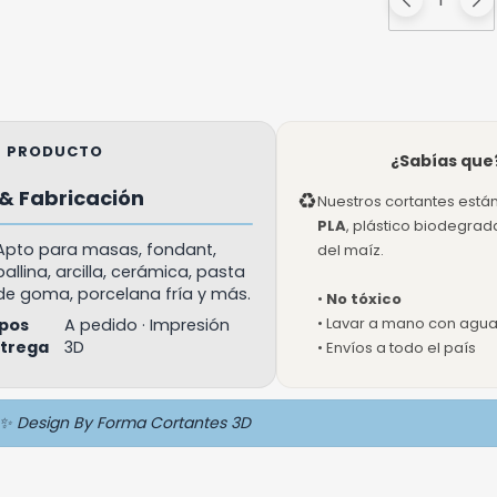
EL PRODUCTO
¿Sabías que
& Fabricación
♻
Nuestros cortantes está
PLA
, plástico biodegra
Apto para masas, fondant,
del maíz.
ballina, arcilla, cerámica, pasta
de goma, porcelana fría y más.
•
No tóxico
• Lavar a mano con agua 
pos
A pedido · Impresión
ntrega
3D
• Envíos a todo el país
✨ Design By Forma Cortantes 3D