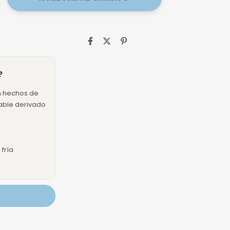
?
n hechos de
dable derivado
fría