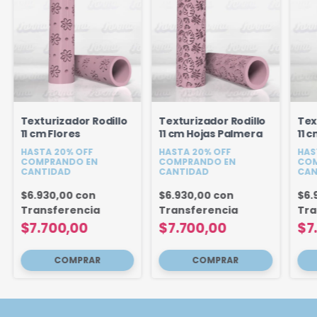
Texturizador Rodillo
Texturizador Rodillo
Tex
11 cm Flores
11 cm Hojas Palmera
11 
HASTA 20% OFF
HASTA 20% OFF
HAS
COMPRANDO EN
COMPRANDO EN
COM
CANTIDAD
CANTIDAD
CAN
$6.930,00
con
$6.930,00
con
$6.
Transferencia
Transferencia
Tra
$7.700,00
$7.700,00
$7