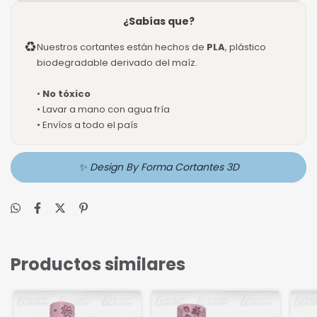
¿Sabías que?
♻
Nuestros cortantes están hechos de
PLA
, plástico
biodegradable derivado del maíz.
•
No tóxico
• Lavar a mano con agua fría
• Envíos a todo el país
✨ Design By Forma Cortantes 3D
Productos similares