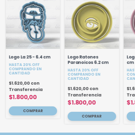
Logo La 25 - 6.4 cm
Logo Ratones
Log
Paranoicos 6.2 cm
cm
HASTA 20% OFF
COMPRANDO EN
HASTA 20% OFF
HAS
CANTIDAD
COMPRANDO EN
COM
CANTIDAD
CAN
$1.620,00
con
$1.620,00
con
$1.
Transferencia
Transferencia
Tra
$1.800,00
$1.800,00
$1