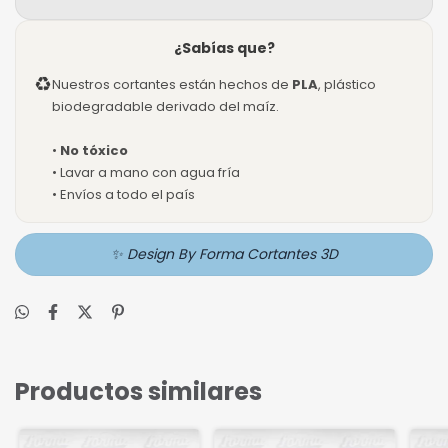
¿Sabías que?
♻
Nuestros cortantes están hechos de
PLA
, plástico
biodegradable derivado del maíz.
•
No tóxico
• Lavar a mano con agua fría
• Envíos a todo el país
✨ Design By Forma Cortantes 3D
Productos similares