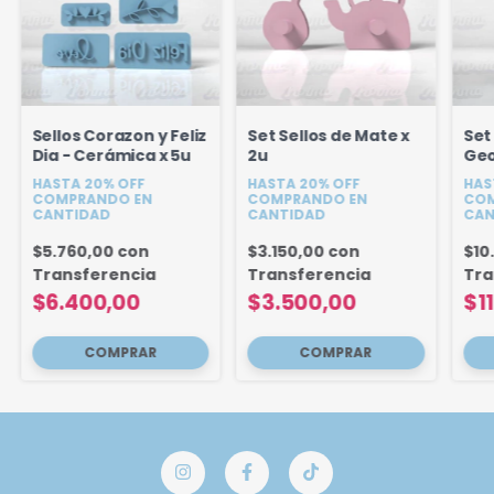
Sellos Corazon y Feliz
Set Sellos de Mate x
Set
Dia - Cerámica x 5u
2u
Geo
HASTA 20% OFF
HASTA 20% OFF
HAS
COMPRANDO EN
COMPRANDO EN
COM
CANTIDAD
CANTIDAD
CAN
$5.760,00
con
$3.150,00
con
$10
Transferencia
Transferencia
Tra
$6.400,00
$3.500,00
$1