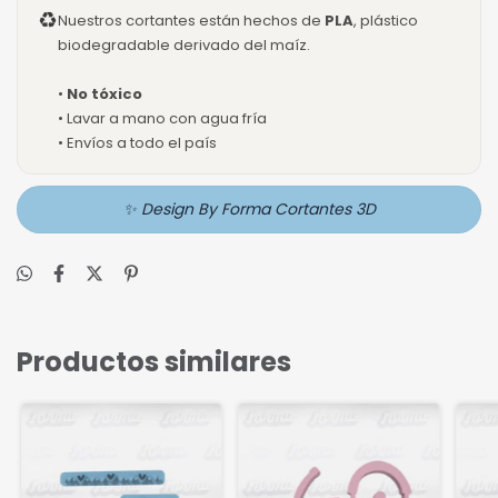
♻
Nuestros cortantes están hechos de
PLA
, plástico
biodegradable derivado del maíz.
•
No tóxico
• Lavar a mano con agua fría
• Envíos a todo el país
✨ Design By Forma Cortantes 3D
Productos similares