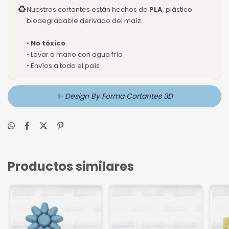
♻
Nuestros cortantes están hechos de
PLA
, plástico
biodegradable derivado del maíz.
•
No tóxico
• Lavar a mano con agua fría
• Envíos a todo el país
✨ Design By Forma Cortantes 3D
Productos similares