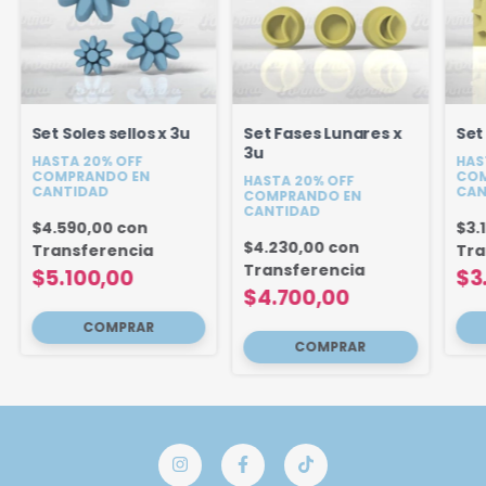
Set Soles sellos x 3u
Set Fases Lunares x
Set 
3u
HASTA 20% OFF
HAS
COMPRANDO EN
COM
HASTA 20% OFF
CANTIDAD
CAN
COMPRANDO EN
CANTIDAD
$4.590,00
con
$3.
$4.230,00
con
Transferencia
Tra
Transferencia
$5.100,00
$3
$4.700,00