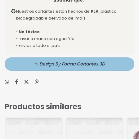
¿Sabías que?
♻
Nuestros cortantes están hechos de
PLA
, plástico
biodegradable derivado del maíz.
•
No tóxico
• Lavar a mano con agua fría
• Envíos a todo el país
✨ Design By Forma Cortantes 3D
Productos similares