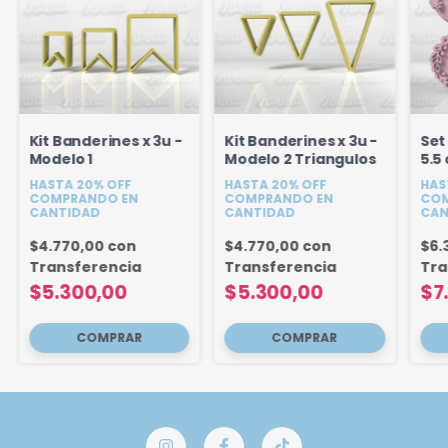
Kit Banderines x 3u -
Kit Banderines x 3u -
Set
Modelo 1
Modelo 2 Triangulos
5.5
HASTA 20% OFF
HASTA 20% OFF
HAS
COMPRANDO EN
COMPRANDO EN
COM
CANTIDAD
CANTIDAD
CAN
$4.770,00
con
$4.770,00
con
$6.
Transferencia
Transferencia
Tra
$5.300,00
$5.300,00
$7