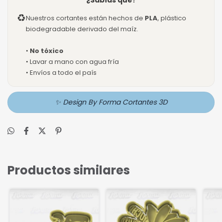
¿Sabías que?
♻
Nuestros cortantes están hechos de
PLA
, plástico
biodegradable derivado del maíz.
•
No tóxico
• Lavar a mano con agua fría
• Envíos a todo el país
✨ Design By Forma Cortantes 3D
Productos similares