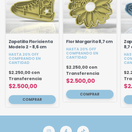
Zapatilla Floricienta
Flor Margarita 8,7 cm
Zap
Modelo 2 - 8,6 cm
8,7
HASTA 20% OFF
COMPRANDO EN
HASTA 20% OFF
HAS
CANTIDAD
COMPRANDO EN
COM
CANTIDAD
CAN
$2.250,00
con
$2.250,00
con
$2.
Transferencia
Transferencia
Tra
$2.500,00
$2.500,00
$2