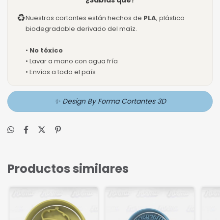
¿Sabías que?
♻
Nuestros cortantes están hechos de
PLA
, plástico
biodegradable derivado del maíz.
•
No tóxico
• Lavar a mano con agua fría
• Envíos a todo el país
✨ Design By Forma Cortantes 3D
Productos similares