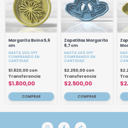
Margarita Boina 5,6
Zapatillas Margarita
Zap
cm
8,7 cm
Mod
HASTA 20% OFF
HASTA 20% OFF
HAS
COMPRANDO EN
COMPRANDO EN
COM
CANTIDAD
CANTIDAD
CAN
$1.620,00
con
$2.250,00
con
$2.
Transferencia
Transferencia
Tra
$1.800,00
$2.500,00
$2