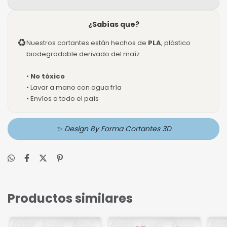
¿Sabías que?
♻
Nuestros cortantes están hechos de
PLA
, plástico
biodegradable derivado del maíz.
•
No tóxico
• Lavar a mano con agua fría
• Envíos a todo el país
✨ Design By Forma Cortantes 3D
Productos similares