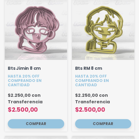
Bts Jimin 8 cm
Bts RM 8 cm
HASTA 20% OFF
HASTA 20% OFF
COMPRANDO EN
COMPRANDO EN
CANTIDAD
CANTIDAD
$2.250,00
con
$2.250,00
con
Transferencia
Transferencia
$2.500,00
$2.500,00