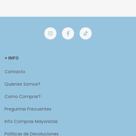
+ INFO
Contacto
Quienes Somos?
Como Comprar?
Preguntas Frecuentes
Info Compras Mayoristas
Políticas de Devoluciones