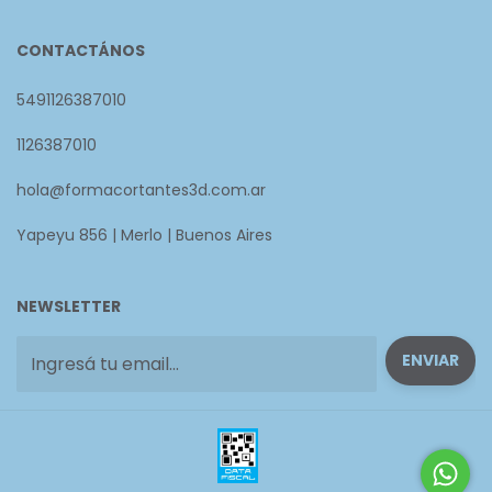
CONTACTÁNOS
5491126387010
1126387010
hola@formacortantes3d.com.ar
Yapeyu 856 | Merlo | Buenos Aires
NEWSLETTER