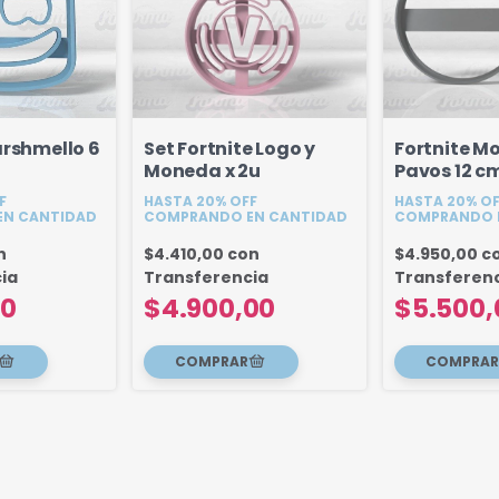
arshmello 6
Set Fortnite Logo y
Fortnite M
Moneda x 2u
Pavos 12 c
Fondant
F
HASTA 20% OFF
HASTA 20% O
N CANTIDAD
COMPRANDO EN CANTIDAD
COMPRANDO 
n
$4.410,00
con
$4.950,00
c
ia
Transferencia
Transferen
00
$4.900,00
$5.500,