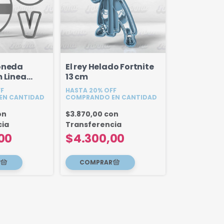
oneda
El rey Helado Fortnite
m Linea
13 cm
FF
HASTA 20% OFF
EN CANTIDAD
COMPRANDO EN CANTIDAD
on
$3.870,00
con
cia
Transferencia
00
$4.300,00