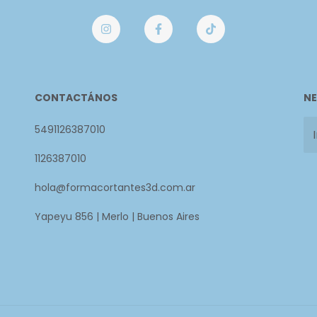
CONTACTÁNOS
NE
5491126387010
1126387010
hola@formacortantes3d.com.ar
Yapeyu 856 | Merlo | Buenos Aires