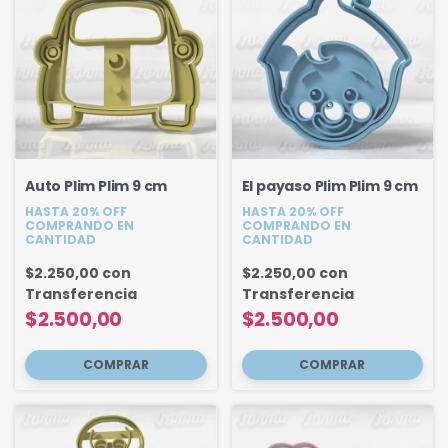
Auto Plim Plim 9 cm
El payaso Plim Plim 9 cm
HASTA 20% OFF
HASTA 20% OFF
COMPRANDO EN
COMPRANDO EN
CANTIDAD
CANTIDAD
$2.250,00
con
$2.250,00
con
Transferencia
Transferencia
$2.500,00
$2.500,00