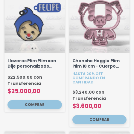
Llaveros Plim Plim con
Chancho Hoggie Plim
Dije personalizado
Plim 10 cm - Cuerpo
(20u)
Entero
HASTA 20% OFF
$22.500,00
con
COMPRANDO EN
CANTIDAD
Transferencia
$25.000,00
$3.240,00
con
Transferencia
$3.600,00