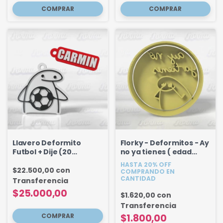
Llavero Deformito
Florky - Deformitos - Ay
Futbol + Dije (20
no ya tienes ( edad
unidades)
cumple ) 6.5 cm
HASTA 20% OFF
$22.500,00
con
COMPRANDO EN
CANTIDAD
Transferencia
$25.000,00
$1.620,00
con
Transferencia
$1.800,00