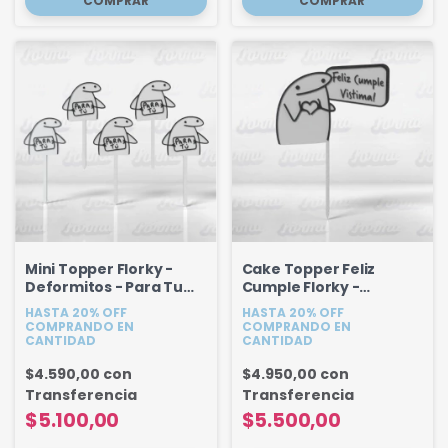
Mini Topper Florky -
Cake Topper Feliz
Deformitos - Para Tu
Cumple Florky -
(Set x 5u)
Deformito
HASTA 20% OFF
HASTA 20% OFF
Personalizado 18 cm
COMPRANDO EN
COMPRANDO EN
CANTIDAD
CANTIDAD
$4.590,00
con
$4.950,00
con
Transferencia
Transferencia
$5.100,00
$5.500,00