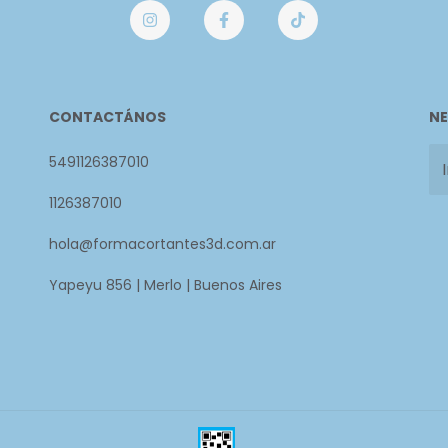
CONTACTÁNOS
NE
5491126387010
1126387010
hola@formacortantes3d.com.ar
Yapeyu 856 | Merlo | Buenos Aires