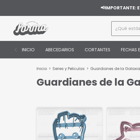
📢IMPORTANTE: E
INICIO
ABECEDARIOS
CORTANTES
FECHAS E
Inicio
>
Series y Peliculas
>
Guardianes de la Galaxi
Guardianes de la Ga