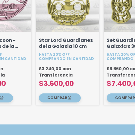
coon -
Star Lord Guardianes
Set Guardi
 de la
de la Galaxia 10 cm
Galaxia x 3
 cm
Guante y R
F
HASTA 20% OFF
HASTA 20% O
N CANTIDAD
COMPRANDO EN CANTIDAD
COMPRANDO 
on
$3.240,00
con
$6.660,00
c
ia
Transferencia
Transferen
00
$3.600,00
$7.400,